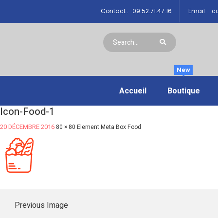
Contact :
09.52.71.47.16
Email :
co
New
Accueil
Boutique
Icon-Food-1
20 DÉCEMBRE 2016
80 × 80
Element Meta Box Food
Previous Image