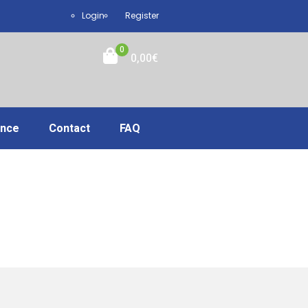
Login
Register
0
0,00
€
ance
Contact
FAQ