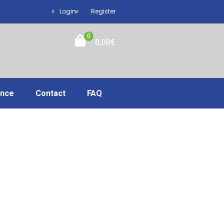
Login
Register
0
0,00
€
ance
Contact
FAQ