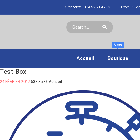
Contact :
09.52.71.47.16
Email :
co
New
Accueil
Boutique
Test-Box
24 FÉVRIER 2017
533 × 533
Accueil