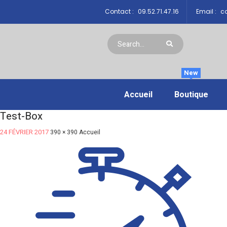
Contact :
09.52.71.47.16
Email :
co
New
Accueil
Boutique
Test-Box
24 FÉVRIER 2017
390 × 390
Accueil