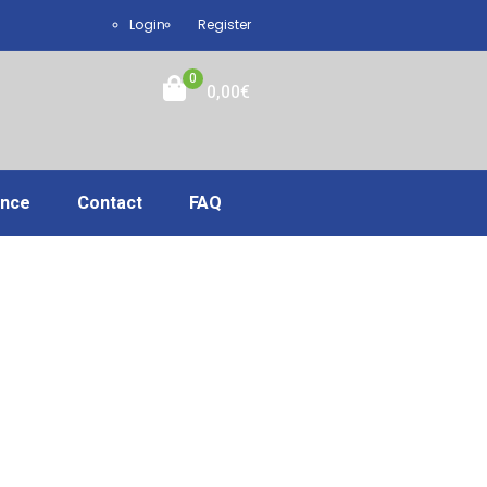
Login
Register
0
0,00
€
ance
Contact
FAQ