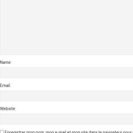
Name:
Email:
Website:
Enregistrer mon nom, mon e-mail et mon site dans le navigateur pou