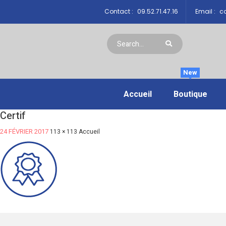
Contact :
09.52.71.47.16
Email :
co
New
Accueil
Boutique
Certif
24 FÉVRIER 2017
113 × 113
Accueil