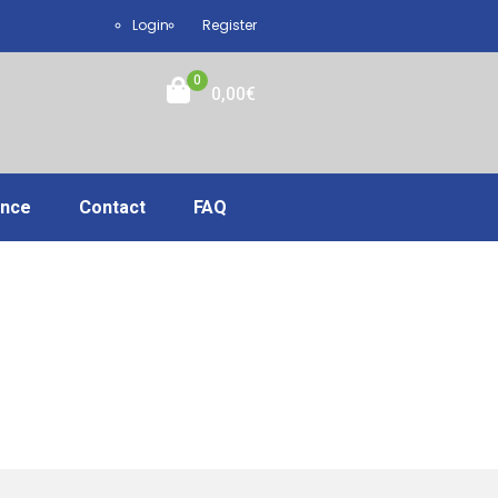
Login
Register
0
0,00
€
ance
Contact
FAQ