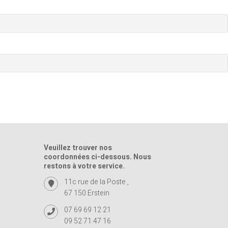
Veuillez trouver nos
coordonnées ci-dessous. Nous
restons à votre service.
11c rue de la Poste ,
67 150 Erstein
07 69 69 12 21
09 52 71 47 16