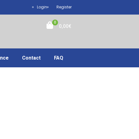
Login
Register
0
0,00
€
ance
Contact
FAQ