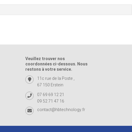
Veuillez trouver nos
coordonnées ci-dessous. Nous
restons à votre service.
11c rue de la Poste ,
67 150 Erstein
07 69 69 12 21
09 52 71 47 16
contact@hbtechnology.fr