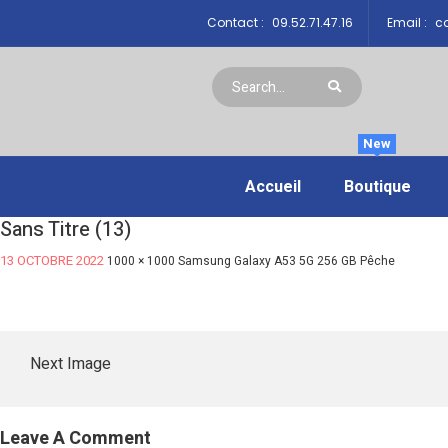
Contact :
09.52.71.47.16
Email :
co
New
Accueil
Boutique
Sans Titre (13)
13 OCTOBRE 2022
1000 × 1000
Samsung Galaxy A53 5G 256 GB Pêche
Next Image
Leave A Comment