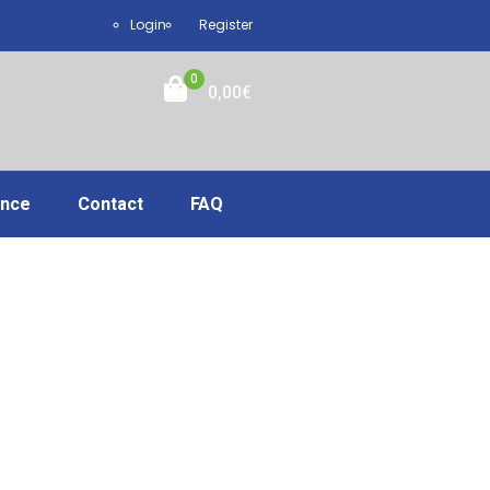
Login
Register
0
0,00
€
ance
Contact
FAQ