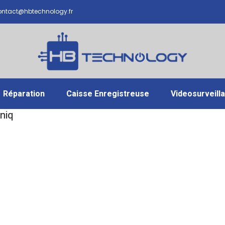
ntact@hbtechnology.fr
Réparation
Caisse Enregistreuse
Videosurveill
niq