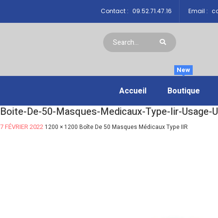
Contact :
09.52.71.47.16
Email :
co
New
Accueil
Boutique
Boite-De-50-Masques-Medicaux-Type-Iir-Usage-U
7 FÉVRIER 2022
1200 × 1200
Boîte De 50 Masques Médicaux Type IIR