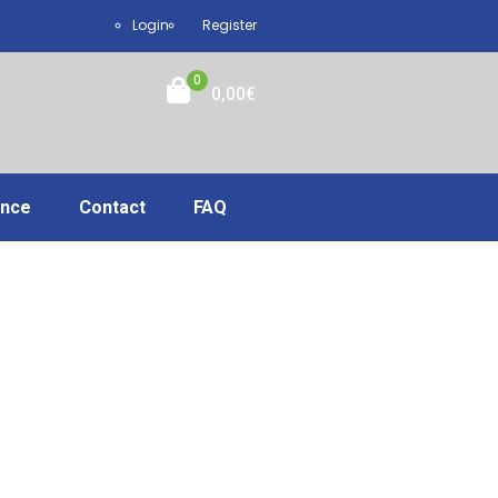
Login
Register
0
0,00
€
ance
Contact
FAQ