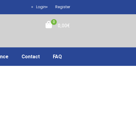
Login
Register
0
0,00
€
ance
Contact
FAQ