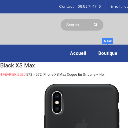
Contact :
09.52.71.47.16
Email :
co
New
Accueil
Boutique
Black XS Max
4 FÉVRIER 2020
572 × 572
IPhone XS Max Coque En Silicone – Noir