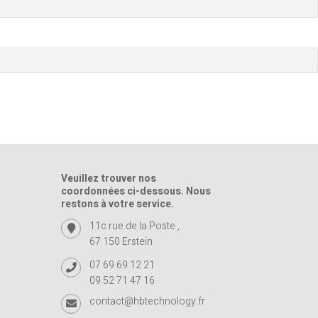
Veuillez trouver nos
coordonnées ci-dessous. Nous
restons à votre service.
11c rue de la Poste ,
67 150 Erstein
07 69 69 12 21
09 52 71 47 16
contact@hbtechnology.fr