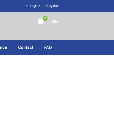
Login
Register
0
0,00
€
ance
Contact
FAQ