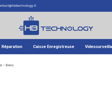
ntact@hbtechnology.fr
Réparation
Caisse Enregistreuse
Videosurveill
er – Blanc