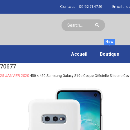
Contact :
09.52.71.47.16
Email :
co
New
Accueil
Boutique
70677
25 JANVIER 2020
450 × 450
Samsung Galaxy S10e Coque Officielle Silicone Cov