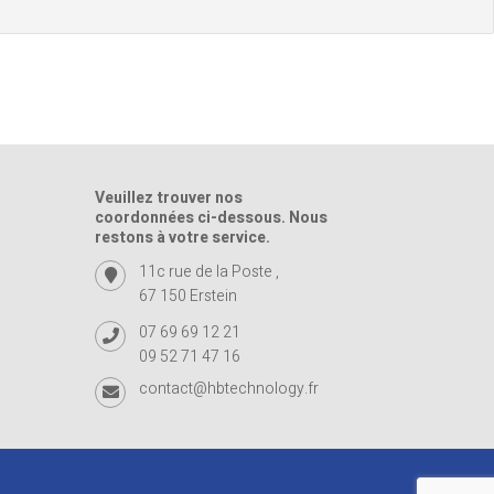
Veuillez trouver nos
coordonnées ci-dessous. Nous
restons à votre service.
11c rue de la Poste ,
67 150 Erstein
07 69 69 12 21
09 52 71 47 16
contact@hbtechnology.fr