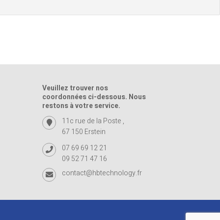
Veuillez trouver nos
coordonnées ci-dessous. Nous
restons à votre service.
11c rue de la Poste ,
67 150 Erstein
07 69 69 12 21
09 52 71 47 16
contact@hbtechnology.fr