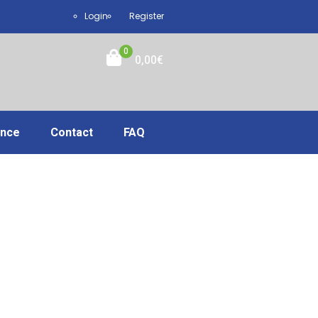
Login
Register
0
0,00
€
ance
Contact
FAQ