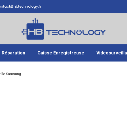
ntact@hbtechnology.fr
Réparation
Caisse Enregistreuse
Videosurveill
ielle Samsung