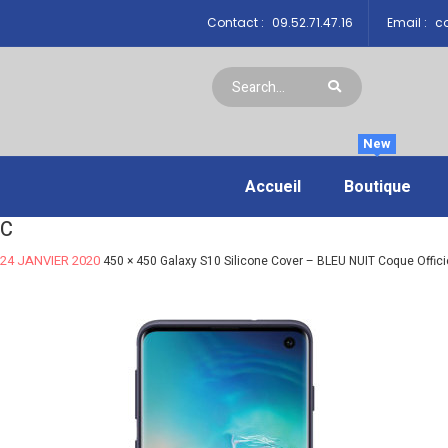
Contact :
09.52.71.47.16
Email :
co
New
Accueil
Boutique
C
24 JANVIER 2020
450 × 450
Galaxy S10 Silicone Cover – BLEU NUIT Coque Offic