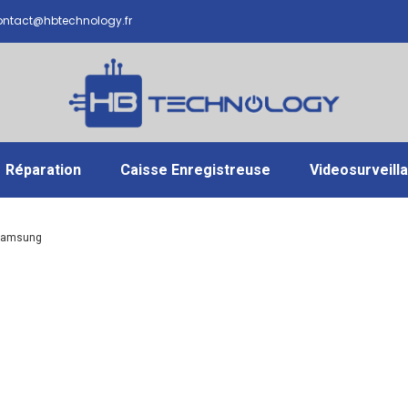
ntact@hbtechnology.fr
Réparation
Caisse Enregistreuse
Videosurveill
 Samsung