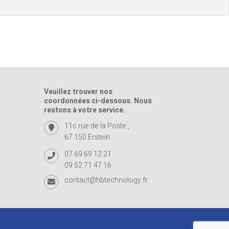
Veuillez trouver nos
coordonnées ci-dessous. Nous
restons à votre service.
11c rue de la Poste ,
67 150 Erstein
07 69 69 12 21
09 52 71 47 16
contact@hbtechnology.fr