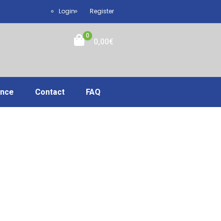
Login
Register
0
0,00
€
ance
Contact
FAQ