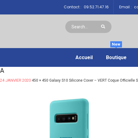
Contact :
09.52.71.47.16
Email :
co
New
Accueil
Boutique
A
24 JANVIER 2020
450 × 450
Galaxy S10 Silicone Cover – VERT Coque Officielle