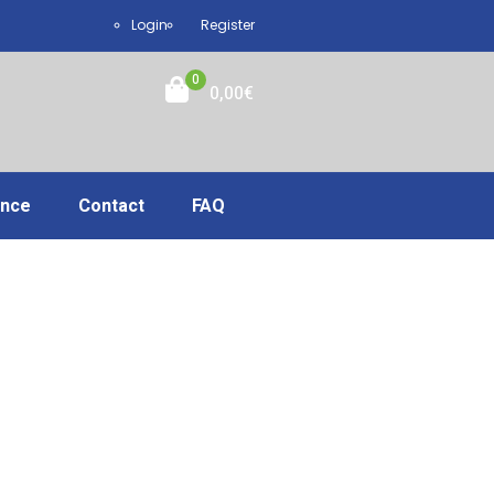
Login
Register
0
0,00
€
ance
Contact
FAQ