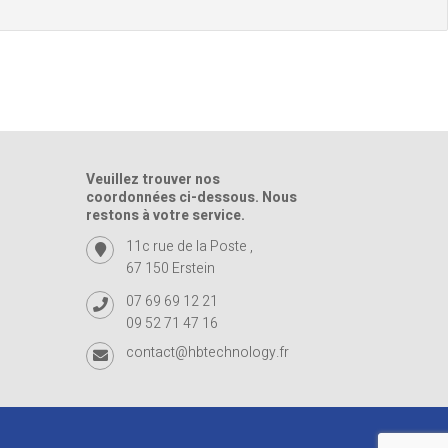
Veuillez trouver nos
coordonnées ci-dessous. Nous
restons à votre service.
11c rue de la Poste ,
67 150 Erstein
07 69 69 12 21
09 52 71 47 16
contact@hbtechnology.fr