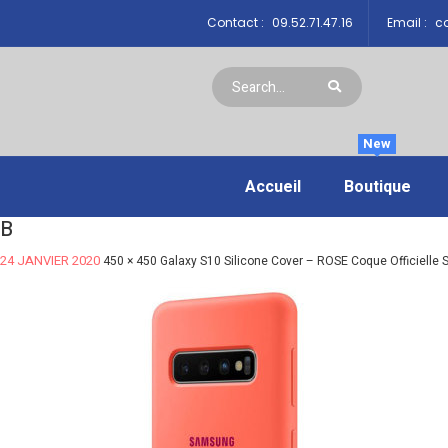
Contact :
09.52.71.47.16
Email :
co
New
Accueil
Boutique
B
24 JANVIER 2020
450 × 450
Galaxy S10 Silicone Cover – ROSE Coque Officielle