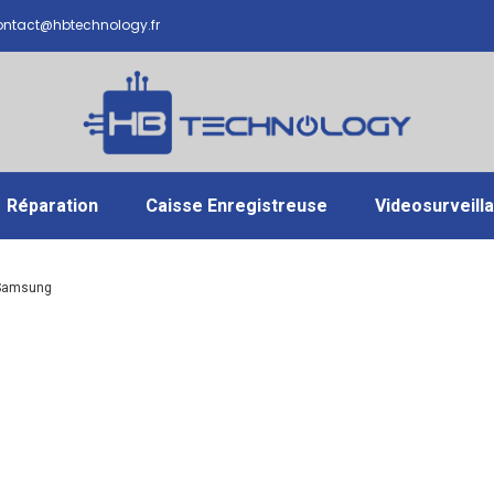
ntact@hbtechnology.fr
Réparation
Caisse Enregistreuse
Videosurveill
 Samsung