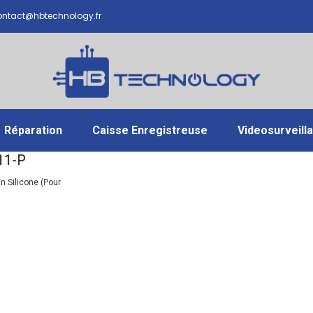
ntact@hbtechnology.fr
Réparation
Caisse Enregistreuse
Videosurveill
11-P
 Silicone (pour