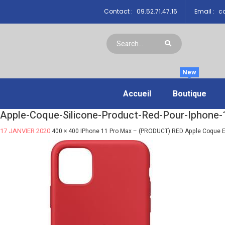
Contact :
09.52.71.47.16
Email :
co
New
Accueil
Boutique
Apple-Coque-Silicone-Product-Red-Pour-Iphone-
17 JANVIER 2020
400 × 400
IPhone 11 Pro Max – (PRODUCT) RED Apple Coque En