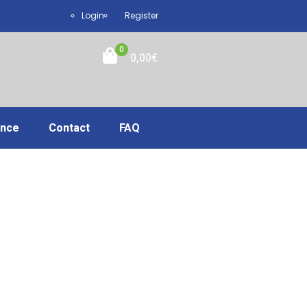
Login
Register
0
0,00
€
ance
Contact
FAQ