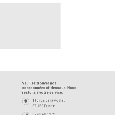
Veuillez trouver nos
coordonnées ci-dessous. Nous
restons à votre service.
11c rue de la Poste ,
67 150 Erstein
07 69 69 12 21