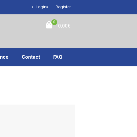
Login
Register
0
0,00
€
ance
Contact
FAQ