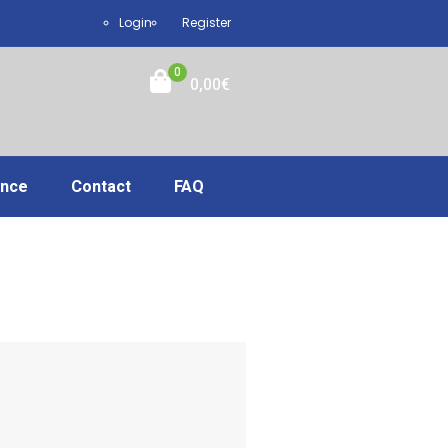
Login
Register
0
0,00
€
ance
Contact
FAQ