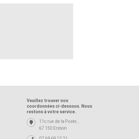
Veuillez trouver nos
coordonnées ci-dessous. Nous
restons à votre service.
11c rue de la Poste ,
67 150 Erstein
07 69 69 12 21