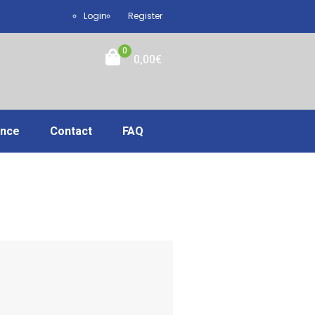
Login
Register
0
0,00
€
ance
Contact
FAQ