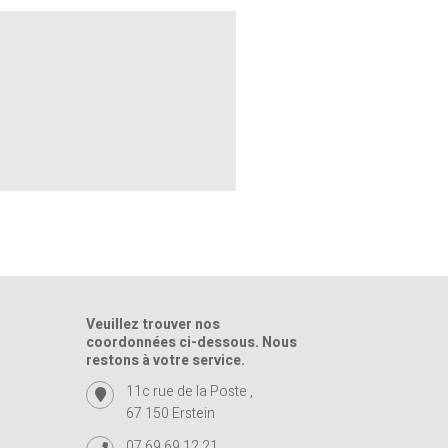
Veuillez trouver nos
coordonnées ci-dessous. Nous
restons à votre service.
11c rue de la Poste ,
67 150 Erstein
07 69 69 12 21