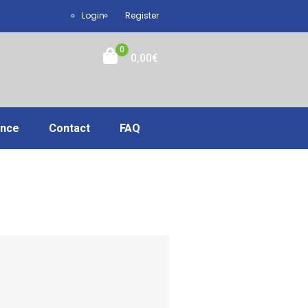
Login
Register
0
0,00
€
ance
Contact
FAQ