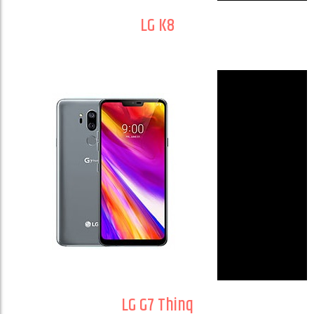
LG K8
LG G7 Thinq