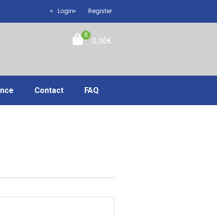
Login
Register
0
0,00
€
ance
Contact
FAQ