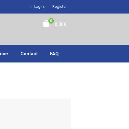
Login
Register
0
0,00
€
ance
Contact
FAQ