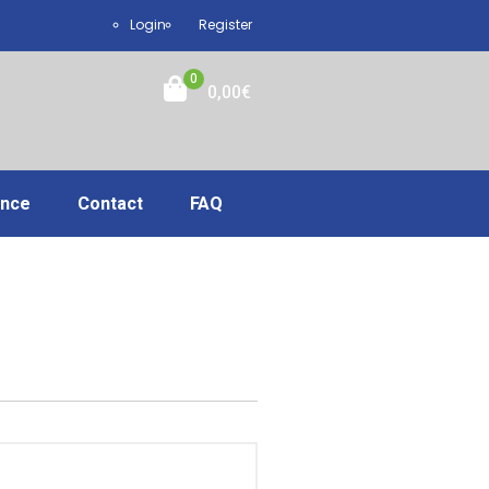
Login
Register
0
0,00
€
ance
Contact
FAQ