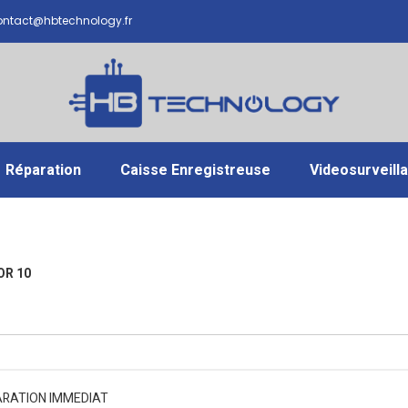
ntact@hbtechnology.fr
Réparation
Caisse Enregistreuse
Videosurveill
OR 10
ARATION IMMEDIAT