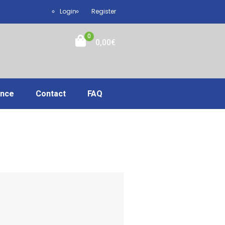
Login
Register
0
0,00
€
ance
Contact
FAQ