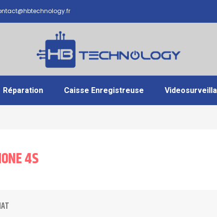
ntact@hbtechnology.fr
Réparation
Caisse Enregistreuse
Videosurveill
HONE 4S
IAT