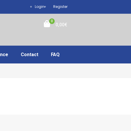
Login
Register
0
0,00
€
ance
Contact
FAQ