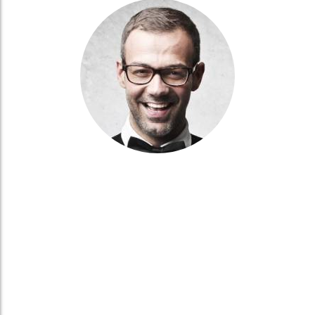
CATHY LAW
Developer
Burna phasellus aliquam sempe arcu bal dictum integer quis mi
necili dapibus pretium in quis
READ MORE