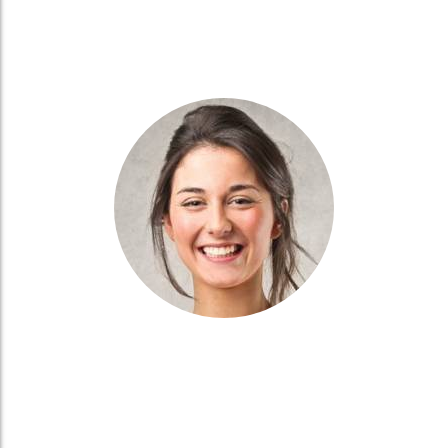
Burna phasellus aliquam sempe arcu bal dictum integer quis mi
necili dapibus pretium in quis
READ MORE
SARA WRIGHT
Engineer
Burna phasellus aliquam sempe arcu bal dictum integer quis mi
necili dapibus pretium in quis