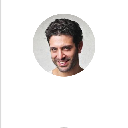
READ MORE
KEVIN PERRY
Developer
Burna phasellus aliquam sempe arcu bal dictum integer quis mi
necili dapibus pretium in quis
READ MORE