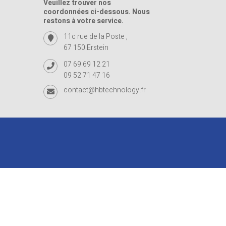
Veuillez trouver nos
coordonnées ci-dessous. Nous
restons à votre service.
11c rue de la Poste ,
67 150 Erstein
07 69 69 12 21
09 52 71 47 16
contact@hbtechnology.fr