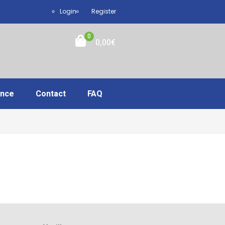
Login
Register
0
0,00
€
ance
Contact
FAQ