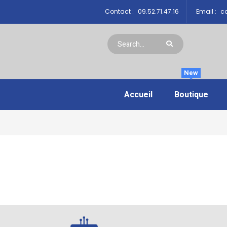
Contact :
09.52.71.47.16
Email :
co
New
Accueil
Boutique