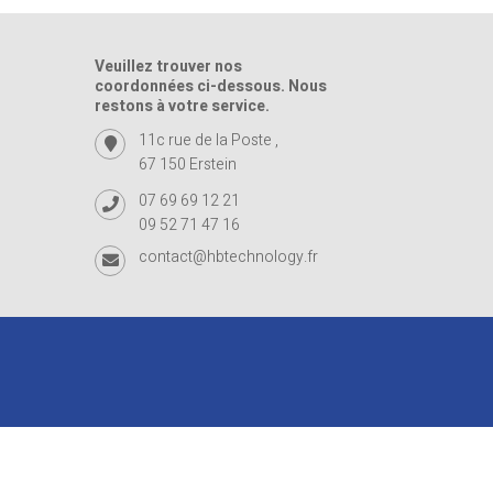
Veuillez trouver nos
coordonnées ci-dessous. Nous
restons à votre service.
11c rue de la Poste ,
67 150 Erstein
07 69 69 12 21
09 52 71 47 16
contact@hbtechnology.fr