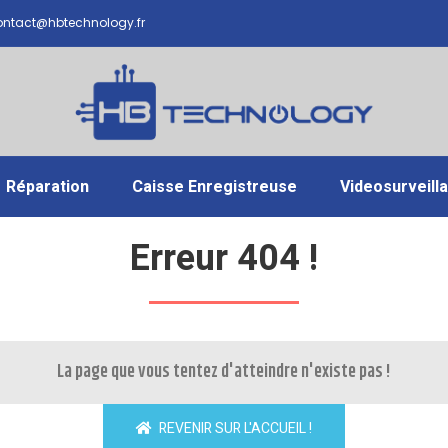
ntact@hbtechnology.fr
Réparation
Caisse Enregistreuse
Videosurveill
Erreur 404 !
La page que vous tentez d'atteindre n'existe pas !
REVENIR SUR L'ACCUEIL !