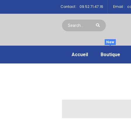
Contact :
09.52.71.47.16
Email :
co
New
Accueil
Boutique