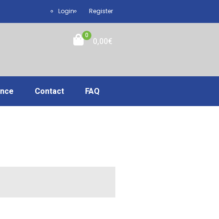
Login
Register
0
0,00
€
ance
Contact
FAQ