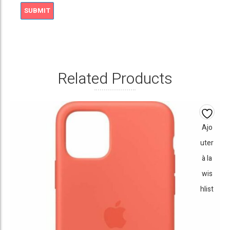
Related Products
Ajo
uter
à la
wis
hlist