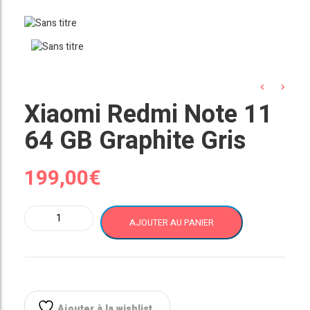
Xiaomi Redmi Note 11
64 GB Graphite Gris
199,00
€
quantité
AJOUTER AU PANIER
de
Xiaomi
Redmi
Note
11
64
Ajouter à la wishlist