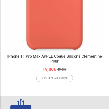
IPhone 11 Pro Max APPLE Coque Silicone Clémentine
Pour
Le
Le
19,00
€
45,00
€
prix
prix
initial
actuel
AJOUTER AU PANIER
était :
est :
45,00€.
19,00€.