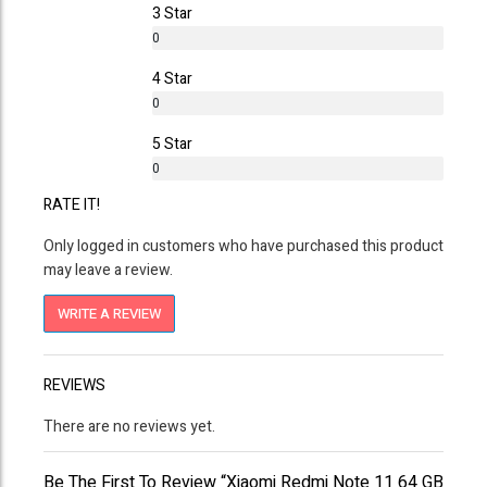
3 Star
0
%
4 Star
0
%
5 Star
0
%
RATE IT!
Only logged in customers who have purchased this product
may leave a review.
WRITE A REVIEW
REVIEWS
There are no reviews yet.
Be The First To Review “Xiaomi Redmi Note 11 64 GB