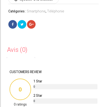
GB
Graphite
Catégories :
Smartphone
,
Téléphonie
Gris
Avis (0)
CUSTOMERS REVIEW
1 Star
0
0
%
2 Star
0
0 ratings
%