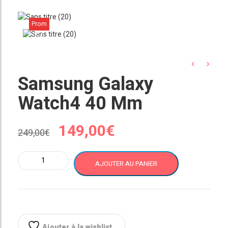
Prom
o !
Samsung Galaxy
Watch4 40 Mm
Le
Le
149,00
€
249,00
€
prix
prix
quantité
AJOUTER AU PANIER
de
initial
actuel
Samsung
Galaxy
était :
est :
Watch4
40
mm
Ajouter à la wishlist