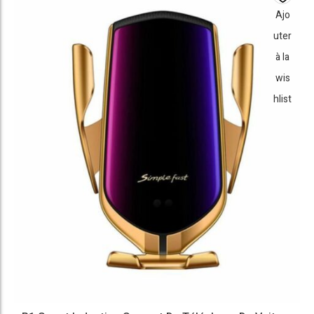
Ajo
uter
à la
wis
hlist