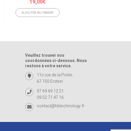
19,00
€
19,00
€
AJOUTER AU PANIER
AJOUTER AU PANIER
Veuillez trouver nos
coordonnées ci-dessous. Nous
restons à votre service.
11c rue de la Poste ,
67 150 Erstein
07 69 69 12 21
09 52 71 47 16
contact@hbtechnology.fr