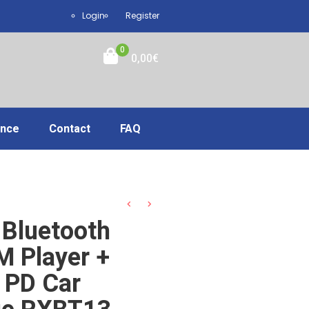
Login
Register
0
0,00
€
ance
Contact
FAQ
 Bluetooth
M Player +
 PD Car