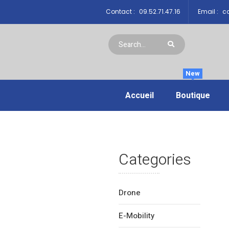
Contact :
09.52.71.47.16
Email :
co
New
Accueil
Boutique
Categories
Drone
E-Mobility