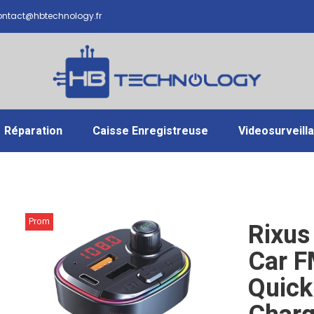
ntact@hbtechnology.fr
Réparation
Caisse Enregistreuse
Videosurveill
Prom
Rixus
o !
Car F
Quick