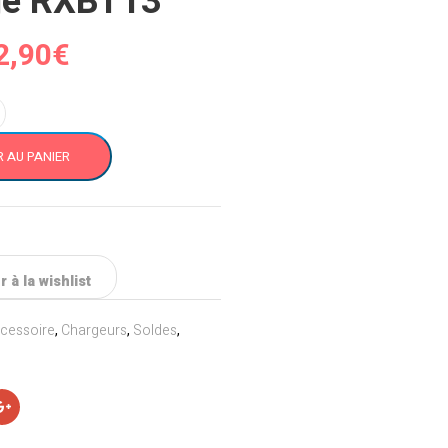
ge RXBT13
e
Le
2,90
€
rix
prix
itial
actuel
 AU PANIER
ait :
est :
9,90€.
12,90€.
 à la wishlist
cessoire
,
Chargeurs
,
Soldes
,